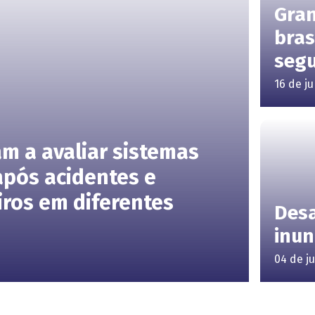
Gran
bras
seg
16 de j
am a avaliar sistemas
após acidentes e
ros em diferentes
Desa
inu
04 de j