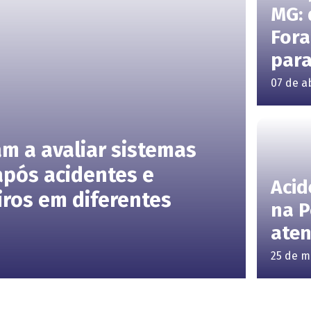
MG: 
Fora
para
07 de a
am a avaliar sistemas
após acidentes e
Acid
ros em diferentes
na P
aten
25 de m