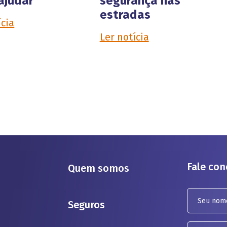
ajudar
segurança nas
estradas
ícia
Ler notícia
Fale co
Quem somos
Seguros