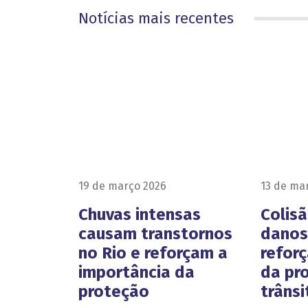
Notícias mais recentes
19 de março 2026
13 de ma
Chuvas intensas
Colis
causam transtornos
danos 
no Rio e reforçam a
refor
importância da
da pr
proteção
trânsi