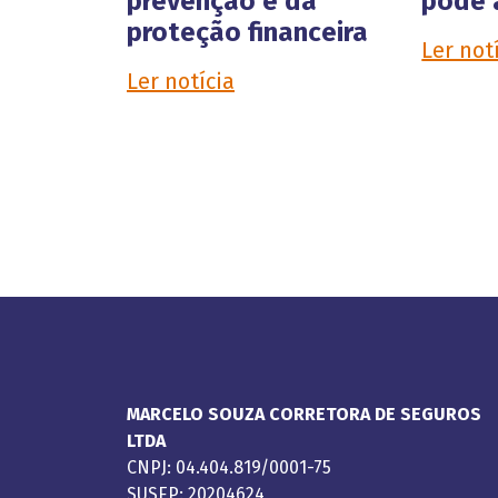
prevenção e da
pode 
proteção financeira
Ler not
Ler notícia
MARCELO SOUZA CORRETORA DE SEGUROS
LTDA
CNPJ: 04.404.819/0001-75
SUSEP: 20204624