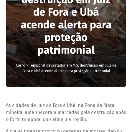
de Fora e Ubá
acende alerta para
proteção
patrimonial
Carro
>
Temporal devastador em MG: destruição em Juiz de
Fora e Ubá acende alerta para proteção patrimonial
As cidades de Juiz de Fora e Ubá, na Zona da Mata
mineira, amanheceram marcadas pela destruição após
o forte temporal que atingiu a região.
A chuva intensa provocou dezenas de mortes, deixou