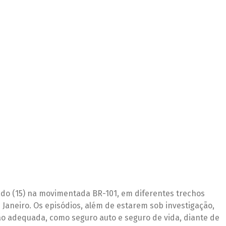
identes com vítima
portância do Segu
Vida
cidentes com vítimas; Casos reforçam importância do Seguro
do (15) na movimentada BR-101, em diferentes trechos
de Janeiro. Os episódios, além de estarem sob investigação,
ão adequada, como seguro auto e seguro de vida, diante de