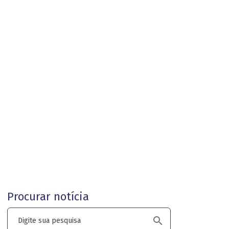
s; Casos
ro Auto e de
 Auto e de Vida
Procurar notícia