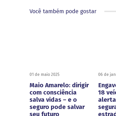
Você também pode gostar
01 de maio 2025
06 de jan
Maio Amarelo: dirigir
Engav
com consciência
18 veí
salva vidas – e o
alert
seguro pode salvar
segur
seu futuro
estra