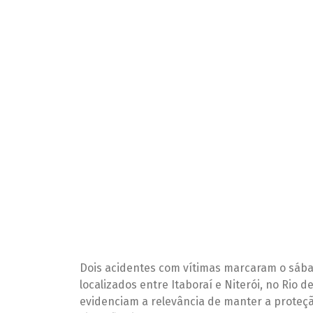
Dois ac
reforçam im
Carro
>
Dois a
Dois acidentes com vítimas marcaram o sába
localizados entre Itaboraí e Niterói, no Rio 
evidenciam a relevância de manter a proteç