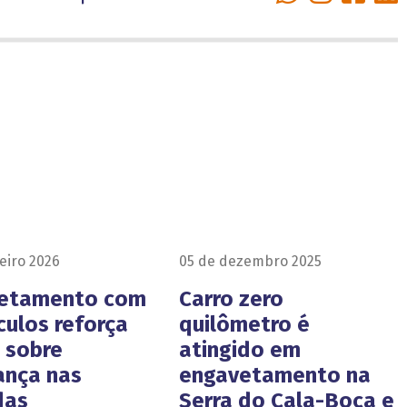
eiro 2026
05 de dezembro 2025
etamento com
Carro zero
culos reforça
quilômetro é
a sobre
atingido em
ança nas
engavetamento na
das
Serra do Cala-Boca e